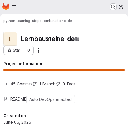
Homepage
Skip to main content
M
python-learning-steps
Lernbausteine-de
Lernbausteine-de
L
Star
0
Actions
Project ID: 6060
Project information
45
 Commits
1
 Branch
0
 Tags
README
Auto DevOps enabled
Created on
June 06, 2025