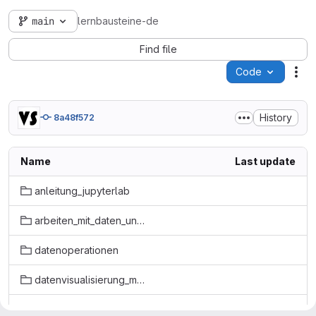
main
lernbausteine-de
Find file
Code
Act
History
8a48f572
Name
Last update
anleitung_jupyterlab
arbeiten_mit_daten_und_dateien
datenoperationen
datenvisualisierung_matplotlib
grundlagen